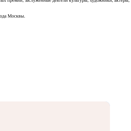
ных премий, заслуженные деятели культуры, художники, актеры,
рода Москвы.