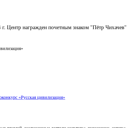
 г. Центр награжден почетным знаком "Пётр Чихачев"
ивилизация»
конкурс «Русская цивилизация»