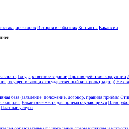
ностях директоров
История в событиях
Контакты
Вакансии
ацией
ельность
Государственное задание
Противодействие коррупции
нов, осуществляющих государственный контроль (надзор)
Незав
вная база (заявление, положение, договор, правила приёма)
Сти
учающихся
Вакантные места для приема обучающихся
План рабо
Платные услуги
ителей образовательных учреждений сферы культуры и искусст