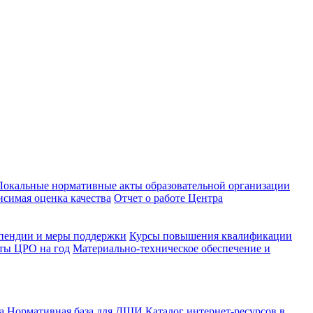
Локальные нормативные акты образовательной организации
исимая оценка качества
Отчет о работе Центра
пендии и меры поддержки
Курсы повышения квалификации
ты ЦРО на год
Материально-техническое обеспечение и
ва
Нормативная база для ДШИ
Каталог интернет-ресурсов в