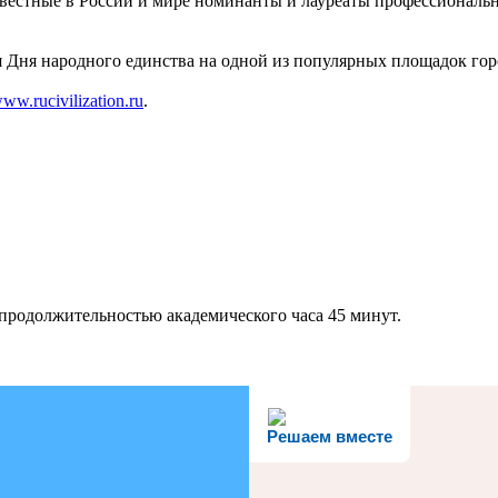
известные в России и мире номинанты и лауреаты профессиональ
я Дня народного единства на одной из популярных площадок го
ww.rucivilization.ru
.
й продолжительностью академического часа 45 минут.
Решаем вместе