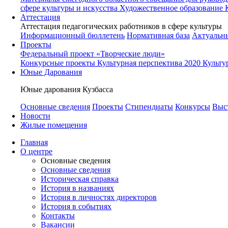
сфере культуры и искусства
Художественное образование 
Аттестация
Аттестация педагогических работников в сфере культуры
Информационный бюллетень
Нормативная база
Актуальн
Проекты
Федеральный проект «Творческие люди»
Конкурсные проекты
Культурная перспектива 2020
Культу
Юные Дарования
Юные дарования Кузбасса
Основные сведения
Проекты
Стипендиаты
Конкурсы
Выс
Новости
Жилые помещения
Главная
О центре
Основные сведения
Основные сведения
Историческая справка
История в названиях
История в личностях директоров
История в событиях
Контакты
Вакансии