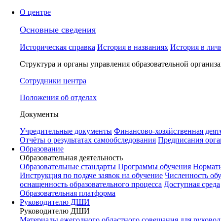
О центре
Основные сведения
Историческая справка
История в названиях
История в лич
Структура и органы управления образовательной организ
Сотрудники центра
Положения об отделах
Документы
Учредительные документы
Финансово-хозяйственная деят
Отчёты о результатах самообследования
Предписания орга
Образование
Образовательная деятельность
Образовательные стандарты
Программы обучения
Нормати
Инструкция по подаче заявок на обучение
Численность об
оснащенность образовательного процесса
Доступная среда
Образовательная платформа
Руководителю ДШИ
Руководителю ДШИ
Материалы ежегодного областного совещания для руковод