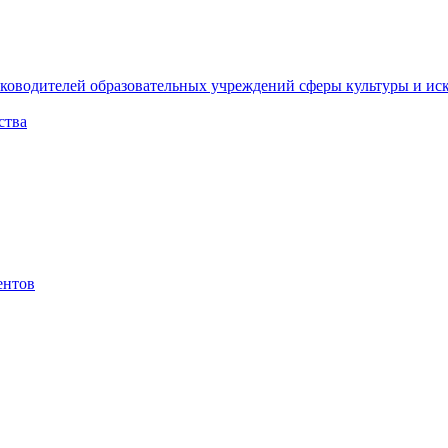
ководителей образовательных учреждений сферы культуры и ис
ства
ентов