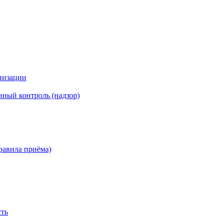
низации
ный контроль (надзор)
равила приёма)
сть