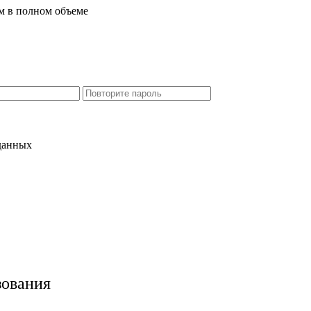
м в полном объеме
 данных
зования