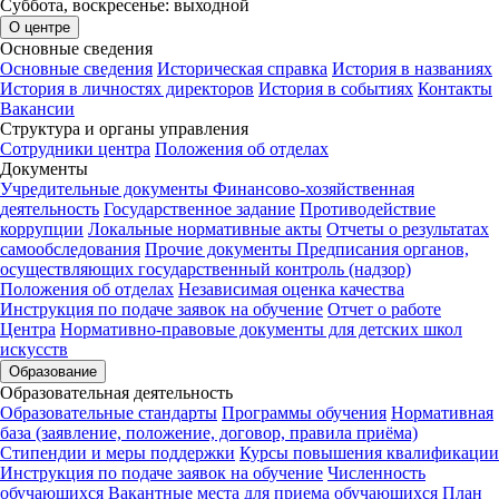
Суббота, воскресенье: выходной
О центре
Основные сведения
Основные сведения
Историческая справка
История в названиях
История в личностях директоров
История в событиях
Контакты
Вакансии
Структура и органы управления
Сотрудники центра
Положения об отделах
Документы
Учредительные документы
Финансово-хозяйственная
деятельность
Государственное задание
Противодействие
коррупции
Локальные нормативные акты
Отчеты о результатах
самообследования
Прочие документы
Предписания органов,
осуществляющих государственный контроль (надзор)
Положения об отделах
Независимая оценка качества
Инструкция по подаче заявок на обучение
Отчет о работе
Центра
Нормативно-правовые документы для детских школ
искусств
Образование
Образовательная деятельность
Образовательные стандарты
Программы обучения
Нормативная
база (заявление, положение, договор, правила приёма)
Стипендии и меры поддержки
Курсы повышения квалификации
Инструкция по подаче заявок на обучение
Численность
обучающихся
Вакантные места для приема обучающихся
План