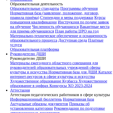
Образовательная деятельность
Образовательные стандарты
Программы обучения
Нормативная база (заявление, положение, договор,
правила приёма)
Стипендии и меры поддержки
Курсы
повышения квалификации
Инструкция по подаче заявок
на обучение
Численность обучающихся
Вакантные места
для приема обучающихся
План работы ЦРО на год
Материально-техническое обеспечение и оснащенность
образовательного процесса
Доступная среда
Платные
услуги
Образовательная платформа
Руководителю ДШИ
Руководителю ДШИ
Материалы ежегодного областного совещания для
руководителей образовательных учреждений сферы
культуры и искусства
Нормативная база для ДШИ
Каталог
интернет-ресурсов в сфере культуры и искусства
Художественное образование Кузбасса
Художественное
образование в цифрах
Конкурсы ХО 2023-2024
Аттестация
Аттестация педагогических работников в сфере культуры
Информационный бюллетень
Нормативная база
Актуальные образцы документов
Приказы об
установлении категории
Рекомендации по подготовке
аттестационных документов