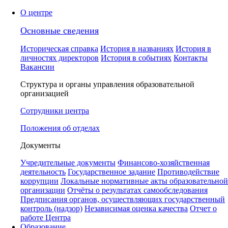
О центре
Основные сведения
Историческая справка
История в названиях
История в
личностях директоров
История в событиях
Контакты
Вакансии
Структура и органы управления образовательной
организацией
Сотрудники центра
Положения об отделах
Документы
Учредительные документы
Финансово-хозяйственная
деятельность
Государственное задание
Противодействие
коррупции
Локальные нормативные акты образовательной
организации
Отчёты о результатах самообследования
Предписания органов, осуществляющих государственный
контроль (надзор)
Независимая оценка качества
Отчет о
работе Центра
Образование