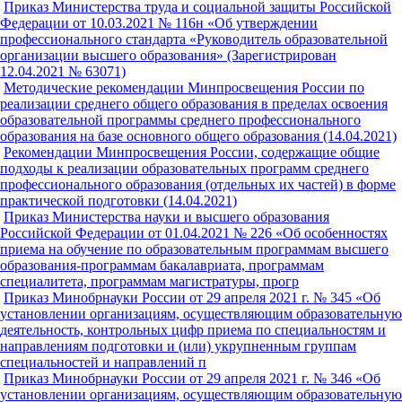
Приказ Министерства труда и социальной защиты Российской
Федерации от 10.03.2021 № 116н «Об утверждении
профессионального стандарта «Руководитель образовательной
организации высшего образования» (Зарегистрирован
12.04.2021 № 63071)
Методические рекомендации Минпросвещения России по
реализации среднего общего образования в пределах освоения
образовательной программы среднего профессионального
образования на базе основного общего образования (14.04.2021)
Рекомендации Минпросвещения России, содержащие общие
подходы к реализации образовательных программ среднего
профессионального образования (отдельных их частей) в форме
практической подготовки (14.04.2021)
Приказ Министерства науки и высшего образования
Российской Федерации от 01.04.2021 № 226 «Об особенностях
приема на обучение по образовательным программам высшего
образования-программам бакалавриата, программам
специалитета, программам магистратуры, прогр
Приказ Минобрнауки России от 29 апреля 2021 г. № 345 «Об
установлении организациям, осуществляющим образовательную
деятельность, контрольных цифр приема по специальностям и
направлениям подготовки и (или) укрупненным группам
специальностей и направлений п
Приказ Минобрнауки России от 29 апреля 2021 г. № 346 «Об
установлении организациям, осуществляющим образовательную