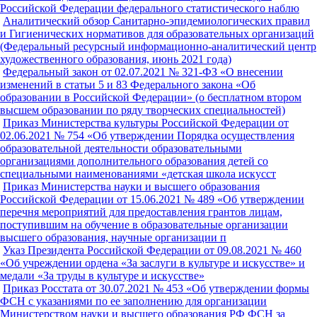
Российской Федерации федерального статистического наблю
Аналитический обзор Санитарно-эпидемиологических правил
и Гигиенических нормативов для образовательных организаций
(Федеральный ресурсный информационно-аналитический центр
художественного образования, июнь 2021 года)
Федеральный закон от 02.07.2021 № 321-ФЗ «О внесении
изменений в статьи 5 и 83 Федерального закона «Об
образовании в Российской Федерации» (о бесплатном втором
высшем образовании по ряду творческих специальностей)
Приказ Министерства культуры Российской Федерации от
02.06.2021 № 754 «Об утверждении Порядка осуществления
образовательной деятельности образовательными
организациями дополнительного образования детей со
специальными наименованиями «детская школа искусст
Приказ Министерства науки и высшего образования
Российской Федерации от 15.06.2021 № 489 «Об утверждении
перечня мероприятий для предоставления грантов лицам,
поступившим на обучение в образовательные организации
высшего образования, научные организации п
Указ Президента Российской Федерации от 09.08.2021 № 460
«Об учреждении ордена «За заслуги в культуре и искусстве» и
медали «За труды в культуре и искусстве»
Приказ Росстата от 30.07.2021 № 453 «Об утверждении формы
ФСН с указаниями по ее заполнению для организации
Министерством науки и высшего образования РФ ФСН за