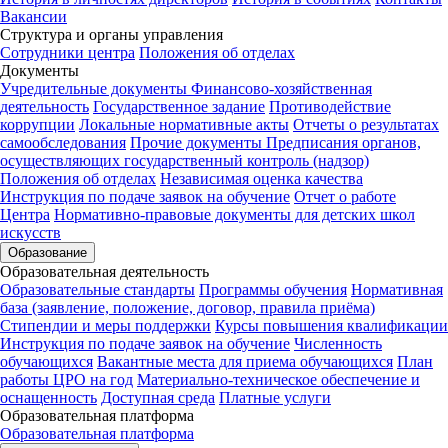
Вакансии
Структура и органы управления
Сотрудники центра
Положения об отделах
Документы
Учредительные документы
Финансово-хозяйственная
деятельность
Государственное задание
Противодействие
коррупции
Локальные нормативные акты
Отчеты о результатах
самообследования
Прочие документы
Предписания органов,
осуществляющих государственный контроль (надзор)
Положения об отделах
Независимая оценка качества
Инструкция по подаче заявок на обучение
Отчет о работе
Центра
Нормативно-правовые документы для детских школ
искусств
Образование
Образовательная деятельность
Образовательные стандарты
Программы обучения
Нормативная
база (заявление, положение, договор, правила приёма)
Стипендии и меры поддержки
Курсы повышения квалификации
Инструкция по подаче заявок на обучение
Численность
обучающихся
Вакантные места для приема обучающихся
План
работы ЦРО на год
Материально-техническое обеспечение и
оснащенность
Доступная среда
Платные услуги
Образовательная платформа
Образовательная платформа