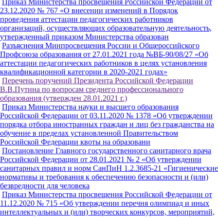
Приказ Министерства просвещения Российской Федерации от
23.12.2020 № 767 «О внесении изменений в Порядок
проведения аттестации педагогических работников
организаций, осуществляющих образовательную деятельность,
утвержденный приказом Министерства образован
Разъяснения Минпросвещения России и Общероссийского
Профсоюза образования от 27.01.2021 года №ВБ-90/08/27 «Об
аттестации педагогических работников в целях установления
квалификационной категории в 2020-2021 годах»
Перечень поручений Президента Российской Федерации
В.В.Путина по вопросам среднего профессионального
образования (утвержден 28.01.2021 г.)
Приказ Министерства науки и высшего образования
Российской Федерации от 03.11.2020 № 1378 «Об утверждении
порядка отбора иностранных граждан и лиц без гражданства на
обучение в пределах установленной Правительством
Российской Федерации квоты на образовани
Постановление Главного государственного санитарного врача
Российской Федерации от 28.01.2021 № 2 «Об утверждении
санитарных правил и норм СанПиН 1.2.3685-21 «Гигиенические
нормативы и требования к обеспечению безопасности и (или)
безвредности для человека
Приказ Министерства просвещения Российской Федерации от
11.12.2020 № 715 «Об утверждении перечня олимпиад и иных
интеллектуальных и (или) творческих конкурсов, мероприятий,