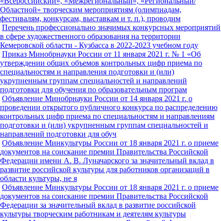
«Всероссийский», «Межрегиональный», «Региональный/
Областной» творческим мероприятиям (олимпиадам,
фестивалям, конкурсам, выставкам и т. п.), проводим
Перечень профессионально значимых конкурсных мероприятий
в сфере художественного образования на территории
Кемеровской области - Кузбасса в 2022-2023 учебном году
Приказ Минобрнауки России от 11 января 2021 г. № 1 «Об
утверждении общих объемов контрольных цифр приема по
специальностям и направления подготовки и (или)
укрупненным группам специальностей и направлений
подготовки для обучения по образовательным програм
Объявление Минобрнауки России от 14 января 2021 г. о
проведении открытого публичного конкурса по распределению
контрольных цифр приема по специальностям и направлениям
подготовки и (или) укрупненным группам специальностей и
направлений подготовки для обуч
Объявление Минкультуры России от 18 января 2021 г. о приеме
документов на соискание премии Правительства Российской
Федерации имени А. В. Луначарского за значительный вклад в
развитие российской культуры для работников организаций в
области культуры, не я
Объявление Минкультуры России от 18 января 2021 г. о приеме
документов на соискание премии Правительства Российской
Федерации за значительный вклад в развитие российской
культуры творческим работникам и деятелям культуры