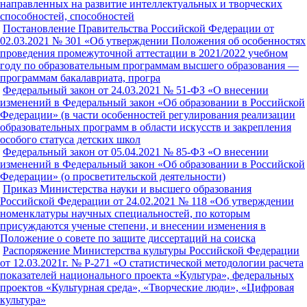
направленных на развитие интеллектуальных и творческих
способностей, способностей
Постановление Правительства Российской Федерации от
02.03.2021 № 301 «Об утверждении Положения об особенностях
проведения промежуточной аттестации в 2021/2022 учебном
году по образовательным программам высшего образования —
программам бакалавриата, програ
Федеральный закон от 24.03.2021 № 51-ФЗ «О внесении
изменений в Федеральный закон «Об образовании в Российской
Федерации» (в части особенностей регулирования реализации
образовательных программ в области искусств и закрепления
особого статуса детских школ
Федеральный закон от 05.04.2021 № 85-ФЗ «О внесении
изменений в Федеральный закон «Об образовании в Российской
Федерации» (о просветительской деятельности)
Приказ Министерства науки и высшего образования
Российской Федерации от 24.02.2021 № 118 «Об утверждении
номенклатуры научных специальностей, по которым
присуждаются ученые степени, и внесении изменения в
Положение о совете по защите диссертаций на соиска
Распоряжение Министерства культуры Российской Федерации
от 12.03.2021г. № Р-271 «О статистической методологии расчета
показателей национального проекта «Культура», федеральных
проектов «Культурная среда», «Творческие люди», «Цифровая
культура»