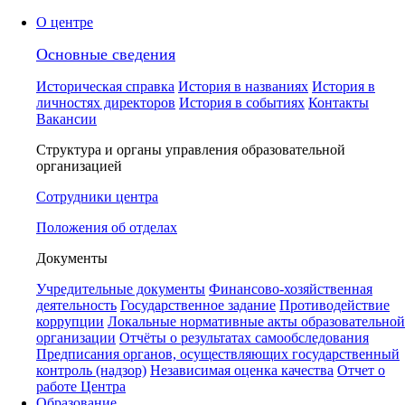
О центре
Основные сведения
Историческая справка
История в названиях
История в
личностях директоров
История в событиях
Контакты
Вакансии
Структура и органы управления образовательной
организацией
Сотрудники центра
Положения об отделах
Документы
Учредительные документы
Финансово-хозяйственная
деятельность
Государственное задание
Противодействие
коррупции
Локальные нормативные акты образовательной
организации
Отчёты о результатах самообследования
Предписания органов, осуществляющих государственный
контроль (надзор)
Независимая оценка качества
Отчет о
работе Центра
Образование