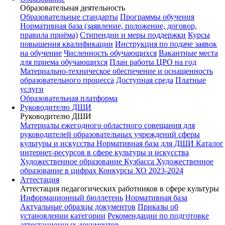
Образовательная деятельность
Образовательные стандарты
Программы обучения
Нормативная база (заявление, положение, договор,
правила приёма)
Стипендии и меры поддержки
Курсы
повышения квалификации
Инструкция по подаче заявок
на обучение
Численность обучающихся
Вакантные места
для приема обучающихся
План работы ЦРО на год
Материально-техническое обеспечение и оснащенность
образовательного процесса
Доступная среда
Платные
услуги
Образовательная платформа
Руководителю ДШИ
Руководителю ДШИ
Материалы ежегодного областного совещания для
руководителей образовательных учреждений сферы
культуры и искусства
Нормативная база для ДШИ
Каталог
интернет-ресурсов в сфере культуры и искусства
Художественное образование Кузбасса
Художественное
образование в цифрах
Конкурсы ХО 2023-2024
Аттестация
Аттестация педагогических работников в сфере культуры
Информационный бюллетень
Нормативная база
Актуальные образцы документов
Приказы об
установлении категории
Рекомендации по подготовке
аттестационных документов