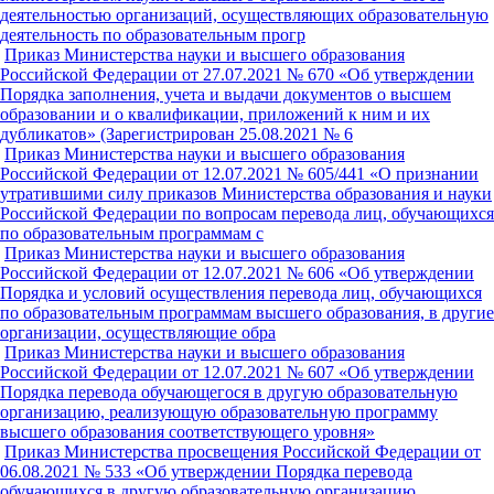
деятельностью организаций, осуществляющих образовательную
деятельность по образовательным прогр
Приказ Министерства науки и высшего образования
Российской Федерации от 27.07.2021 № 670 «Об утверждении
Порядка заполнения, учета и выдачи документов о высшем
образовании и о квалификации, приложений к ним и их
дубликатов» (Зарегистрирован 25.08.2021 № 6
Приказ Министерства науки и высшего образования
Российской Федерации от 12.07.2021 № 605/441 «О признании
утратившими силу приказов Министерства образования и науки
Российской Федерации по вопросам перевода лиц, обучающихся
по образовательным программам с
Приказ Министерства науки и высшего образования
Российской Федерации от 12.07.2021 № 606 «Об утверждении
Порядка и условий осуществления перевода лиц, обучающихся
по образовательным программам высшего образования, в другие
организации, осуществляющие обра
Приказ Министерства науки и высшего образования
Российской Федерации от 12.07.2021 № 607 «Об утверждении
Порядка перевода обучающегося в другую образовательную
организацию, реализующую образовательную программу
высшего образования соответствующего уровня»
Приказ Министерства просвещения Российской Федерации от
06.08.2021 № 533 «Об утверждении Порядка перевода
обучающихся в другую образовательную организацию,