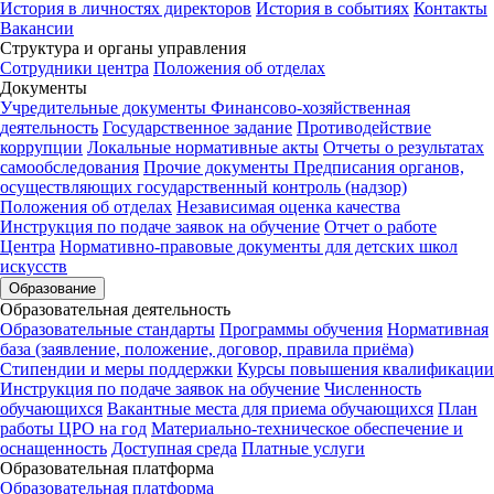
История в личностях директоров
История в событиях
Контакты
Вакансии
Структура и органы управления
Сотрудники центра
Положения об отделах
Документы
Учредительные документы
Финансово-хозяйственная
деятельность
Государственное задание
Противодействие
коррупции
Локальные нормативные акты
Отчеты о результатах
самообследования
Прочие документы
Предписания органов,
осуществляющих государственный контроль (надзор)
Положения об отделах
Независимая оценка качества
Инструкция по подаче заявок на обучение
Отчет о работе
Центра
Нормативно-правовые документы для детских школ
искусств
Образование
Образовательная деятельность
Образовательные стандарты
Программы обучения
Нормативная
база (заявление, положение, договор, правила приёма)
Стипендии и меры поддержки
Курсы повышения квалификации
Инструкция по подаче заявок на обучение
Численность
обучающихся
Вакантные места для приема обучающихся
План
работы ЦРО на год
Материально-техническое обеспечение и
оснащенность
Доступная среда
Платные услуги
Образовательная платформа
Образовательная платформа