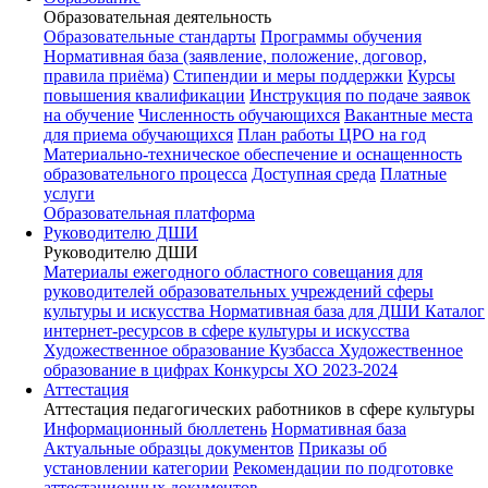
Образовательная деятельность
Образовательные стандарты
Программы обучения
Нормативная база (заявление, положение, договор,
правила приёма)
Стипендии и меры поддержки
Курсы
повышения квалификации
Инструкция по подаче заявок
на обучение
Численность обучающихся
Вакантные места
для приема обучающихся
План работы ЦРО на год
Материально-техническое обеспечение и оснащенность
образовательного процесса
Доступная среда
Платные
услуги
Образовательная платформа
Руководителю ДШИ
Руководителю ДШИ
Материалы ежегодного областного совещания для
руководителей образовательных учреждений сферы
культуры и искусства
Нормативная база для ДШИ
Каталог
интернет-ресурсов в сфере культуры и искусства
Художественное образование Кузбасса
Художественное
образование в цифрах
Конкурсы ХО 2023-2024
Аттестация
Аттестация педагогических работников в сфере культуры
Информационный бюллетень
Нормативная база
Актуальные образцы документов
Приказы об
установлении категории
Рекомендации по подготовке
аттестационных документов