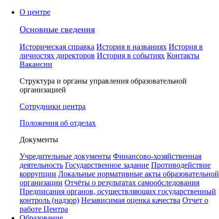
О центре
Основные сведения
Историческая справка
История в названиях
История в
личностях директоров
История в событиях
Контакты
Вакансии
Структура и органы управления образовательной
организацией
Сотрудники центра
Положения об отделах
Документы
Учредительные документы
Финансово-хозяйственная
деятельность
Государственное задание
Противодействие
коррупции
Локальные нормативные акты образовательной
организации
Отчёты о результатах самообследования
Предписания органов, осуществляющих государственный
контроль (надзор)
Независимая оценка качества
Отчет о
работе Центра
Образование