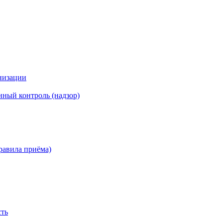
низации
ный контроль (надзор)
равила приёма)
сть