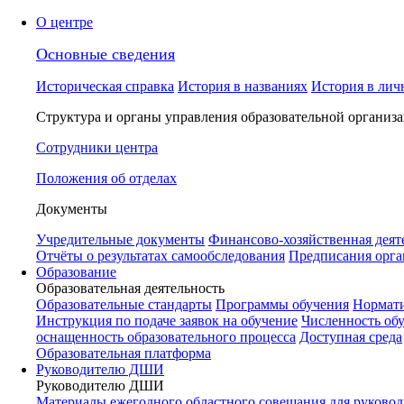
О центре
Основные сведения
Историческая справка
История в названиях
История в лич
Структура и органы управления образовательной организ
Сотрудники центра
Положения об отделах
Документы
Учредительные документы
Финансово-хозяйственная деят
Отчёты о результатах самообследования
Предписания орга
Образование
Образовательная деятельность
Образовательные стандарты
Программы обучения
Нормати
Инструкция по подаче заявок на обучение
Численность об
оснащенность образовательного процесса
Доступная среда
Образовательная платформа
Руководителю ДШИ
Руководителю ДШИ
Материалы ежегодного областного совещания для руковод