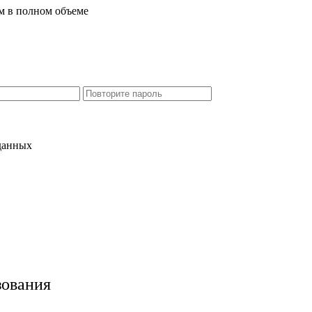
м в полном объеме
 данных
зования