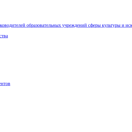
ководителей образовательных учреждений сферы культуры и ис
ства
ентов