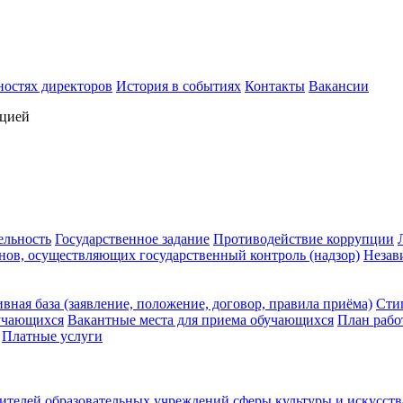
ностях директоров
История в событиях
Контакты
Вакансии
ацией
ельность
Государственное задание
Противодействие коррупции
нов, осуществляющих государственный контроль (надзор)
Незав
вная база (заявление, положение, договор, правила приёма)
Сти
учающихся
Вакантные места для приема обучающихся
План рабо
Платные услуги
ителей образовательных учреждений сферы культуры и искусст