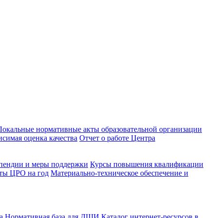
Локальные нормативные акты образовательной организации
исимая оценка качества
Отчет о работе Центра
пендии и меры поддержки
Курсы повышения квалификации
ты ЦРО на год
Материально-техническое обеспечение и
ва
Нормативная база для ДШИ
Каталог интернет-ресурсов в