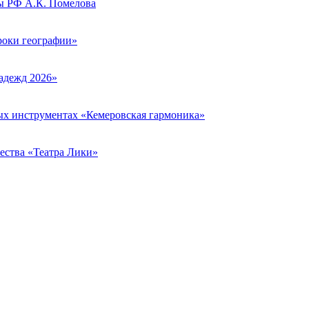
ы РФ А.К. Помелова
роки географии»
адежд 2026»
ых инструментах «Кемеровская гармоника»
ества «Театра Лики»