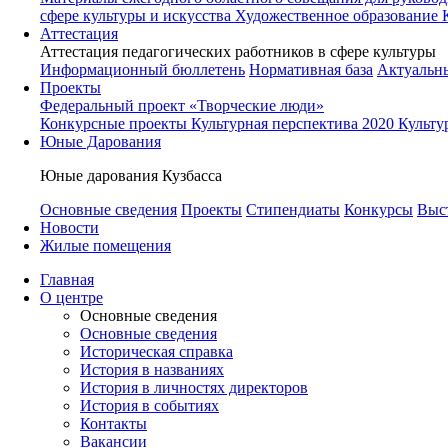
сфере культуры и искусства
Художественное образование 
Аттестация
Аттестация педагогических работников в сфере культуры
Информационный бюллетень
Нормативная база
Актуальн
Проекты
Федеральный проект «Творческие люди»
Конкурсные проекты
Культурная перспектива 2020
Культу
Юные Дарования
Юные дарования Кузбасса
Основные сведения
Проекты
Стипендиаты
Конкурсы
Выс
Новости
Жилые помещения
Главная
О центре
Основные сведения
Основные сведения
Историческая справка
История в названиях
История в личностях директоров
История в событиях
Контакты
Вакансии