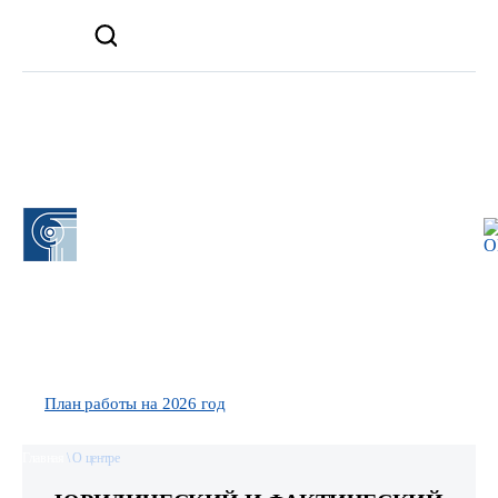
ГОСУДАРСТВЕННОЕ
УЧРЕЖДЕНИЕ
РАСПОРЯЖЕНИЕМ
ДОПОЛНИТЕЛЬНОГО
ПРЕДСЕДАТЕЛЯ
ПРОФЕССИОНАЛЬНОГО
ЗАКОНОДАТЕЛЬНОГО
СОБРАНИЯ
ОБРАЗОВАНИЯ
КЕМЕРОВСКОЙ
ОБЛАСТИ-КУЗБАССА
«ЦЕНТР РАЗВИТИЯ
№441 ОТ 04.06.2024 Г.
ОБРАЗОВАНИЯ
ЦЕНТР НАГРАЖДЕН
ПОЧЕТНЫМ ЗНАКОМ
В СФЕРЕ КУЛЬТУРЫ И
"ПЁТР ЧИХАЧЕВ"
ИСКУССТВА
КУЗБАССА»
План работы на 2026 год
ПЛАН РАБОТЫ ЦРО НА ГОД
Главная
\
О центре