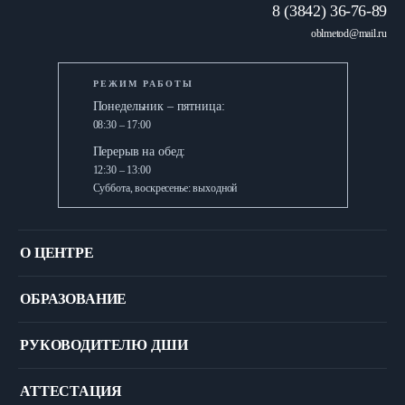
8 (3842) 36-76-89
oblmetod@mail.ru
РЕЖИМ РАБОТЫ
Понедельник – пятница:
08:30 – 17:00
Перерыв на обед:
12:30 – 13:00
Суббота, воскресенье: выходной
О ЦЕНТРЕ
ОСНОВНЫЕ СВЕДЕНИЯ
ОБРАЗОВАНИЕ
Основные сведения
ОБРАЗОВАТЕЛЬНАЯ ДЕЯТЕЛЬНОСТЬ
Историческая справка
РУКОВОДИТЕЛЮ ДШИ
Образовательные стандарты
История в названиях
РУКОВОДИТЕЛЮ ДШИ
Программы обучения
История в личностях директоров
АТТЕСТАЦИЯ
Материалы ежегодного областного совещания для