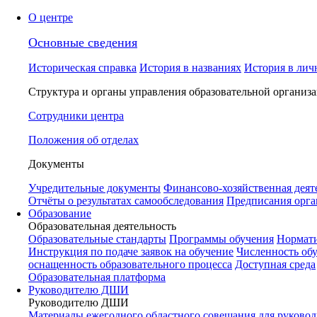
О центре
Основные сведения
Историческая справка
История в названиях
История в лич
Структура и органы управления образовательной организ
Сотрудники центра
Положения об отделах
Документы
Учредительные документы
Финансово-хозяйственная деят
Отчёты о результатах самообследования
Предписания орга
Образование
Образовательная деятельность
Образовательные стандарты
Программы обучения
Нормати
Инструкция по подаче заявок на обучение
Численность об
оснащенность образовательного процесса
Доступная среда
Образовательная платформа
Руководителю ДШИ
Руководителю ДШИ
Материалы ежегодного областного совещания для руковод