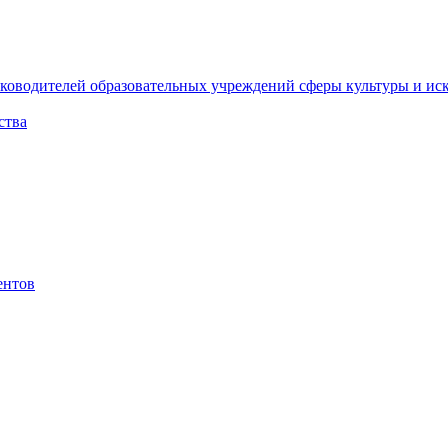
ководителей образовательных учреждений сферы культуры и ис
ства
ентов