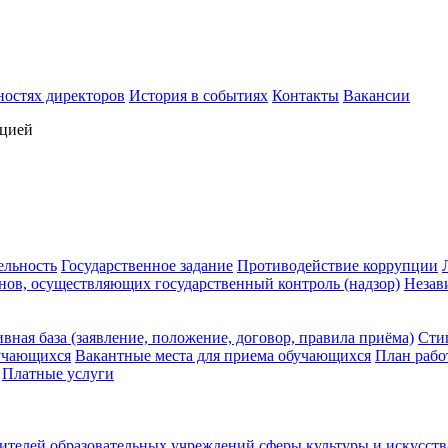
ностях директоров
История в событиях
Контакты
Вакансии
ацией
ельность
Государственное задание
Противодействие коррупции
нов, осуществляющих государственный контроль (надзор)
Незав
вная база (заявление, положение, договор, правила приёма)
Сти
учающихся
Вакантные места для приема обучающихся
План рабо
Платные услуги
ителей образовательных учреждений сферы культуры и искусст