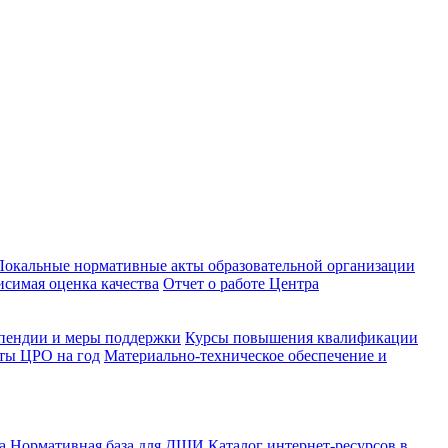
Локальные нормативные акты образовательной организации
исимая оценка качества
Отчет о работе Центра
пендии и меры поддержки
Курсы повышения квалификации
ты ЦРО на год
Материально-техническое обеспечение и
ва
Нормативная база для ДШИ
Каталог интернет-ресурсов в