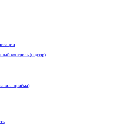
низации
ный контроль (надзор)
равила приёма)
сть