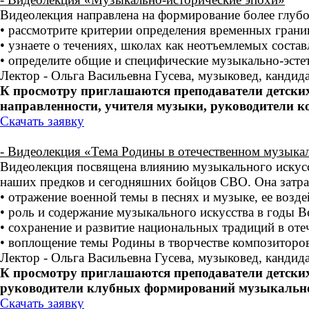
Видеолекция направлена на формирование более глубок
• рассмотрите критерии определения временных границ
• узнаете о течениях, школах как неотъемлемых сост
• определите общие и специфические музыкально-эсте
Лектор - Ольга Васильевна Гусева, музыковед, кандид
К просмотру приглашаются преподаватели детски
направленности, учителя музыки, руководители к
Скачать заявку
- Видеолекция «Тема Родины в отечественном музыка
Видеолекция посвящена влиянию музыкального искусст
наших предков и сегодняшних бойцов СВО. Она затраг
• отражение военной темы в песнях и музыке, ее возде
• роль и содержание музыкального искусства в годы 
• сохранение и развитие национальных традиций в оте
• воплощение темы Родины в творчестве композиторов
Лектор - Ольга Васильевна Гусева, музыковед, кандид
К просмотру приглашаются преподаватели детски
руководители клубных формирований музыкальной
Скачать заявку