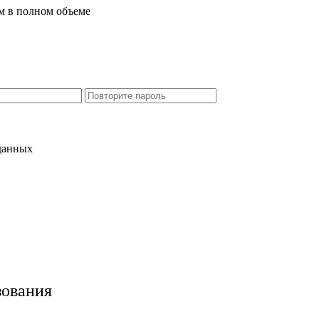
м в полном объеме
 данных
зования