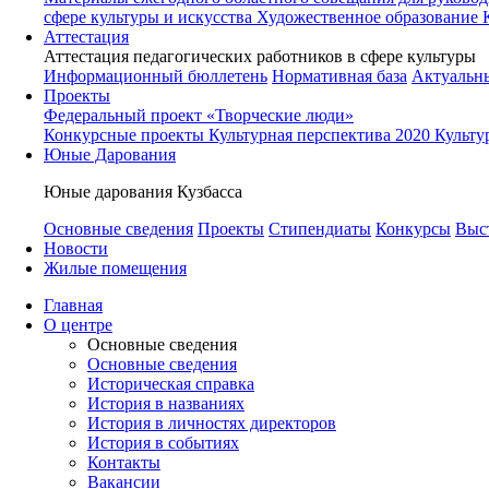
сфере культуры и искусства
Художественное образование 
Аттестация
Аттестация педагогических работников в сфере культуры
Информационный бюллетень
Нормативная база
Актуальн
Проекты
Федеральный проект «Творческие люди»
Конкурсные проекты
Культурная перспектива 2020
Культу
Юные Дарования
Юные дарования Кузбасса
Основные сведения
Проекты
Стипендиаты
Конкурсы
Выс
Новости
Жилые помещения
Главная
О центре
Основные сведения
Основные сведения
Историческая справка
История в названиях
История в личностях директоров
История в событиях
Контакты
Вакансии