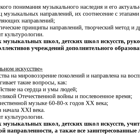
ого понимания музыкального наследия и его актуально
 музыкальных направлений, их соотнесение с этапами 
авляющих направлений;
тические принципы направлений, творческий метод и д
ат культурологии.
х музыкальных школ, детских школ искусств, ру
оллективов учреждений дополнительного образован
льном искусстве»
ва на мировоззрение поколений и направлена на восп
ивает такие вопросы, как:
йствие на сердца и умы людей;
Великой Отечественной войны и послевоенное время;
чественной музыке 60-80-х годов ХХ века;
 начала XXI века.
ат культурологии.
х музыкальных школ, детских школ искусств, учи
 направленности, а также все заинтересованные 