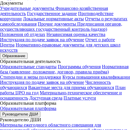
Документы
Учредительные документы
Финансово-хозяйственная
деятельность
Государственное задание
Противодействие
коррупции
Локальные нормативные акты
Отчеты о результатах
самообследования
Прочие документы
Предписания органов,
осуществляющих государственный контроль (надзор)
Положения об отделах
Независимая оценка качества
Инструкция по подаче заявок на обучение
Отчет о работе
Центра
Нормативно-правовые документы для детских школ
искусств
Образование
Образовательная деятельность
Образовательные стандарты
Программы обучения
Нормативная
база (заявление, положение, договор, правила приёма)
Стипендии и меры поддержки
Курсы повышения квалификации
Инструкция по подаче заявок на обучение
Численность
обучающихся
Вакантные места для приема обучающихся
План
работы ЦРО на год
Материально-техническое обеспечение и
оснащенность
Доступная среда
Платные услуги
Образовательная платформа
Образовательная платформа
Руководителю ДШИ
Руководителю ДШИ
Материалы ежегодного областного совещания для