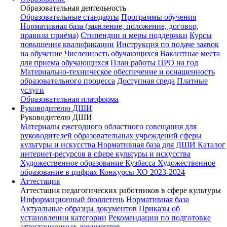
Образовательная деятельность
Образовательные стандарты
Программы обучения
Нормативная база (заявление, положение, договор,
правила приёма)
Стипендии и меры поддержки
Курсы
повышения квалификации
Инструкция по подаче заявок
на обучение
Численность обучающихся
Вакантные места
для приема обучающихся
План работы ЦРО на год
Материально-техническое обеспечение и оснащенность
образовательного процесса
Доступная среда
Платные
услуги
Образовательная платформа
Руководителю ДШИ
Руководителю ДШИ
Материалы ежегодного областного совещания для
руководителей образовательных учреждений сферы
культуры и искусства
Нормативная база для ДШИ
Каталог
интернет-ресурсов в сфере культуры и искусства
Художественное образование Кузбасса
Художественное
образование в цифрах
Конкурсы ХО 2023-2024
Аттестация
Аттестация педагогических работников в сфере культуры
Информационный бюллетень
Нормативная база
Актуальные образцы документов
Приказы об
установлении категории
Рекомендации по подготовке
аттестационных документов