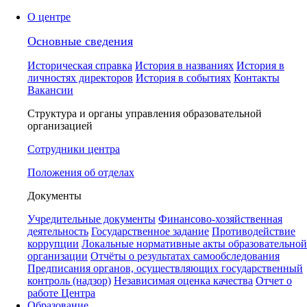
О центре
Основные сведения
Историческая справка
История в названиях
История в
личностях директоров
История в событиях
Контакты
Вакансии
Структура и органы управления образовательной
организацией
Сотрудники центра
Положения об отделах
Документы
Учредительные документы
Финансово-хозяйственная
деятельность
Государственное задание
Противодействие
коррупции
Локальные нормативные акты образовательной
организации
Отчёты о результатах самообследования
Предписания органов, осуществляющих государственный
контроль (надзор)
Независимая оценка качества
Отчет о
работе Центра
Образование